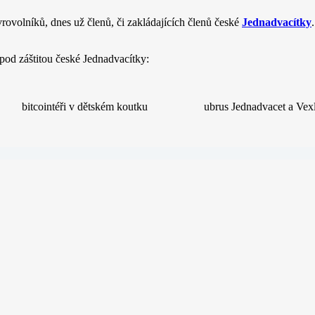
ovolníků, dnes už členů, či zakládajících členů české
Jednadvacítky
 pod záštitou české Jednadvacítky:
bitcointéři v dětském koutku
ubrus Jednadvacet a Vex