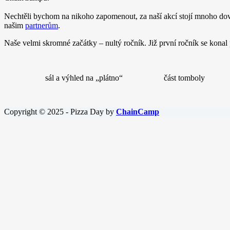
Nechtěli bychom na nikoho zapomenout, za naší akcí stojí mnoho dovr
našim
partnerům
.
Naše velmi skromné začátky – nultý ročník. Již první ročník se konal
sál a výhled na „plátno“
část tomboly
Copyright © 2025 - Pizza Day by
ChainCamp