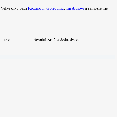
. Velké díky patří
Kicomovi
,
Gorrdymu
,
Tarabysovi
a samozřejmě
l merch
původní zástěna Jednadvacet