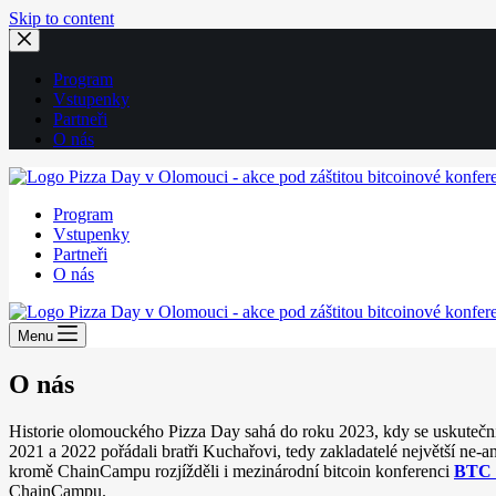
Skip to content
Program
Vstupenky
Partneři
O nás
Program
Vstupenky
Partneři
O nás
Menu
O nás
Historie olomouckého Pizza Day sahá do roku 2023, kdy se uskutečni
2021 a 2022 pořádali bratři Kuchařovi, tedy zakladatelé největší ne-
kromě ChainCampu rozjížděli i mezinárodní bitcoin konferenci
BTC 
ChainCampu.