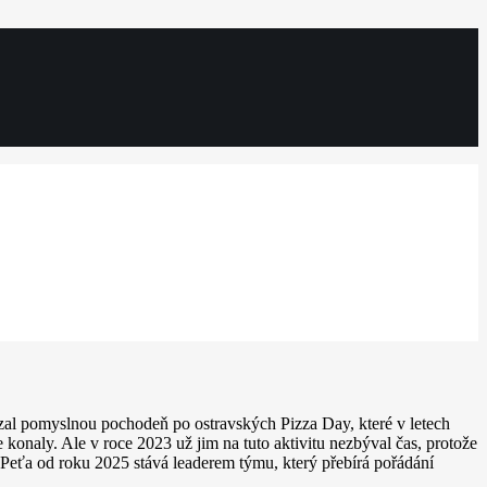
zal pomyslnou pochodeň po ostravských Pizza Day, které v letech
e konaly. Ale v roce 2023 už jim na tuto aktivitu nezbýval čas, protože
e Peťa od roku 2025 stává leaderem týmu, který přebírá pořádání