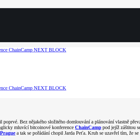
l poprvé. Bez nějakého složitého domlouvání a plánování vlastně přev
anglicky mluvící bitcoinové konference
ChainCamp
pod jejíž záštitou s
Prague
a tak se pořádání chopil Jarda Peťa. Kruh se uzavřel tím, že s